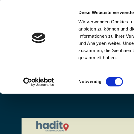
Skip
to
Diese Webseite verwende
content
Wir verwenden Cookies, um
anbieten zu können und di
Informationen zu Ihrer Ve
und Analysen weiter. Unse
zusammen, die Sie ihnen b
gesammelt haben.
Einwilligungsauswahl
Notwendig
Zeige
grösseres
Bild