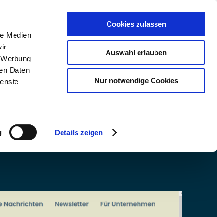
Cookies zulassen
Kundensupport
Kontakt
le Medien
ir
Auswahl erlauben
, Werbung
ren Daten
Nur notwendige Cookies
ienste
g
Details zeigen